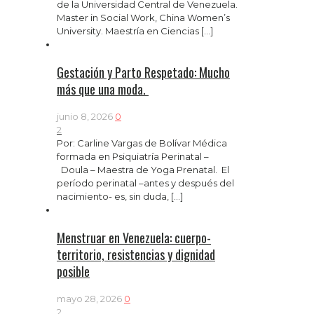
de la Universidad Central de Venezuela.
Master in Social Work, China Women’s
University. Maestría en Ciencias
[…]
Gestación y Parto Respetado: Mucho
más que una moda.
junio 8, 2026
0
2
Por: Carline Vargas de Bolívar Médica
formada en Psiquiatría Perinatal –
Doula – Maestra de Yoga Prenatal. El
período perinatal –antes y después del
nacimiento- es, sin duda,
[…]
Menstruar en Venezuela: cuerpo-
territorio, resistencias y dignidad
posible
mayo 28, 2026
0
2