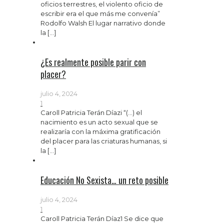
oficios terrestres, el violento oficio de
escribir era el que más me convenía”
Rodolfo Walsh El lugar narrativo donde
la
[…]
¿Es realmente posible parir con
placer?
julio 4, 2024
1
Caroll Patricia Terán Díazi “(…) el
nacimiento es un acto sexual que se
realizaría con la máxima gratificación
del placer para las criaturas humanas, si
la
[…]
Educación No Sexista… un reto posible
julio 4, 2024
1
Caroll Patricia Terán Díaz1 Se dice que