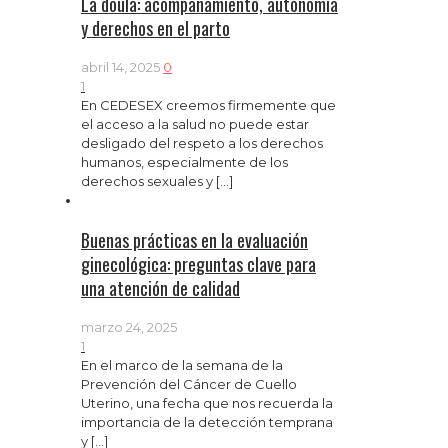
La doula: acompañamiento, autonomía
y derechos en el parto
abril 14, 2025
0
1
En CEDESEX creemos firmemente que
el acceso a la salud no puede estar
desligado del respeto a los derechos
humanos, especialmente de los
derechos sexuales y
[…]
Buenas prácticas en la evaluación
ginecológica: preguntas clave para
una atención de calidad
marzo 24, 2025
1
En el marco de la semana de la
Prevención del Cáncer de Cuello
Uterino, una fecha que nos recuerda la
importancia de la detección temprana
y
[…]