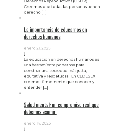
Derechos Reproductivos (DSDR).
Creemos que todas las personas tienen
derecho
[…]
La importancia de educarnos en
derechos humanos
enero 21, 2025
1
La educación en derechos humanos es
una herramienta poderosa para
construir una sociedad más justa,
equitativa y respetuosa. En CEDESEX
creemos firmemente que conocer y
entender
[…]
Salud mental: un compromiso real que
debemos asumir.
enero 14, 2025
1