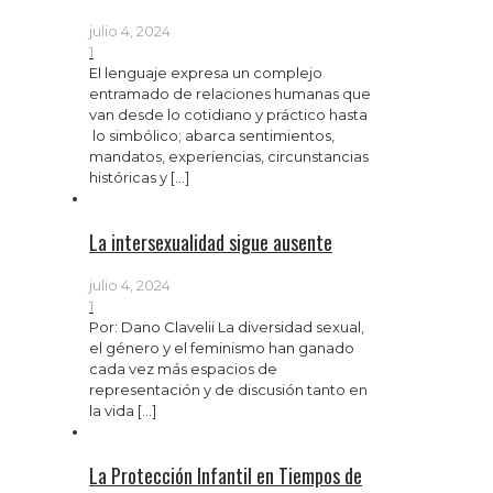
julio 4, 2024
1
El lenguaje expresa un complejo
entramado de relaciones humanas que
van desde lo cotidiano y práctico hasta
lo simbólico; abarca sentimientos,
mandatos, experiencias, circunstancias
históricas y
[…]
La intersexualidad sigue ausente
julio 4, 2024
1
Por: Dano Clavelii La diversidad sexual,
el género y el feminismo han ganado
cada vez más espacios de
representación y de discusión tanto en
la vida
[…]
La Protección Infantil en Tiempos de