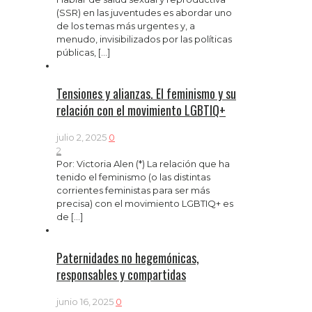
(SSR) en las juventudes es abordar uno
de los temas más urgentes y, a
menudo, invisibilizados por las políticas
públicas,
[…]
Tensiones y alianzas. El feminismo y su
relación con el movimiento LGBTIQ+
julio 2, 2025
0
2
Por: Victoria Alen (*) La relación que ha
tenido el feminismo (o las distintas
corrientes feministas para ser más
precisa) con el movimiento LGBTIQ+ es
de
[…]
Paternidades no hegemónicas,
responsables y compartidas
junio 16, 2025
0