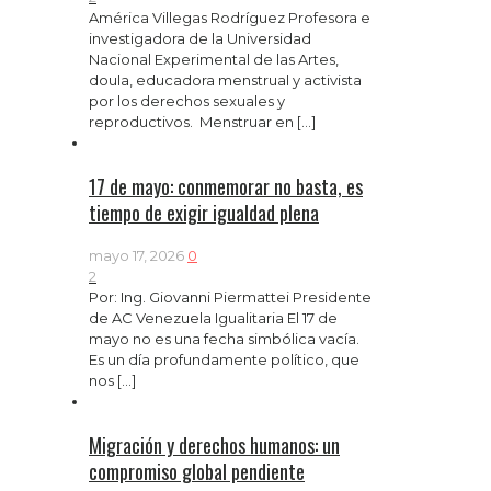
América Villegas Rodríguez Profesora e
investigadora de la Universidad
Nacional Experimental de las Artes,
doula, educadora menstrual y activista
por los derechos sexuales y
reproductivos. Menstruar en
[…]
17 de mayo: conmemorar no basta, es
tiempo de exigir igualdad plena
mayo 17, 2026
0
2
Por: Ing. Giovanni Piermattei Presidente
de AC Venezuela Igualitaria El 17 de
mayo no es una fecha simbólica vacía.
Es un día profundamente político, que
nos
[…]
Migración y derechos humanos: un
compromiso global pendiente