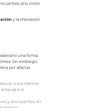
lincuentes, sino como
zación
y la imposición
nsiderarlo una forma
nómica. Sin embargo,
rmina por afectar
exual, a sus clientes
e empuja a la
vos y excluyentes, en
l sistema.