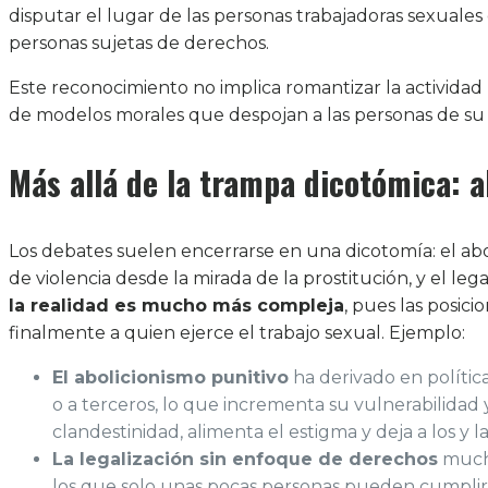
disputar el lugar de las personas trabajadoras sexuales
personas sujetas de derechos.
Este reconocimiento no implica romantizar la actividad n
de modelos morales que despojan a las personas de su a
Más allá de la trampa dicotómica: a
Los debates suelen encerrarse en una dicotomía: el abo
de violencia desde la mirada de la prostitución, y el l
la realidad es mucho más compleja
, pues las posici
finalmente a quien ejerce el trabajo sexual. Ejemplo:
El abolicionismo punitivo
ha derivado en política
o a terceros, lo que incrementa su vulnerabilidad 
clandestinidad, alimenta el estigma y deja a los y l
La legalización sin enfoque de derechos
mucha
los que solo unas pocas personas pueden cumplir co