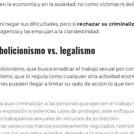
 en la economía y en la sociedad: no como víctimas ni de
i negar sus dificultades, pero sí
rechazar su criminali
gencia y las empujan a la clandestinidad.
bolicionismo vs. legalismo
licionismo, que busca erradicar el trabajo sexual por co
egalismo, que lo regula como cualquier otra actividad eco
ones pueden llegar a limitar su radio de acción lo que te
s que criminalizan a las personas que ejercen el trabajo s
y exposición a violencias. Lejos de proteger, este enfoqu
as trabajadoras sexuales sin recursos de protección.
s veces crea marcos excesivamente regulados, restricti
n los requisitos exigidos, dejando a la mayoría fuera de