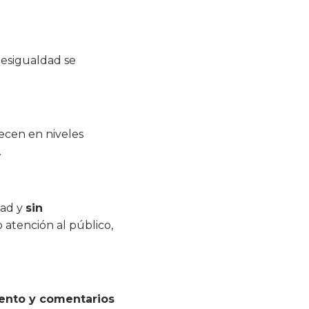
desigualdad se
ecen en niveles
.
dad y
sin
 atención al público,
ento y comentarios