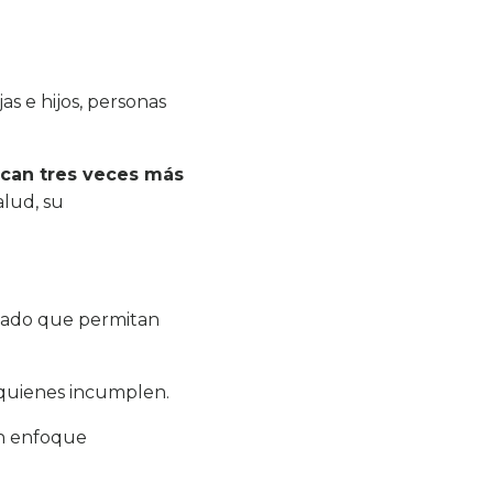
s e hijos, personas
can tres veces más
alud, su
uidado que permitan
a quienes incumplen.
on enfoque