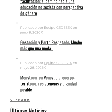
facilitación: el camino hacia una
educación no sexista con perspectiva
de género
Publicado por
Equipo CEDESEX
en
junio 8, 2026
0
Gestación y Parto Respetado: Mucho
más que una moda.
Publicado por
Equipo CEDESEX
en
mayo 28, 2026
0
Menstruar en Venezuela: cuerpo-
territorio, resistencias y dignidad
posible
VER TODOS
Últimas Noticias