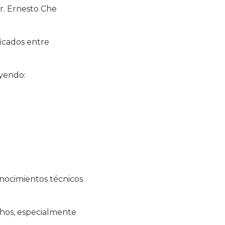
Dr. Ernesto Che
ficados entre
uyendo:
onocimientos técnicos
chos, especialmente