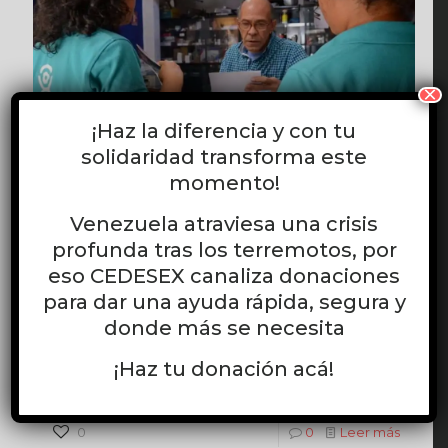
×
¡Haz la diferencia y con tu
solidaridad transforma este
momento!
Venezuela atraviesa una crisis
Equipo CEDESEX
en
diciembre 19, 2025
profunda tras los terremotos, por
CEDESEX Impulsa #NavidadesLibresDeViolencia en Caracas y Valles
del Tuy
eso CEDESEX canaliza donaciones
para dar una ayuda rápida, segura y
Prensa CEDESEX, Diciembre 2025 En un despliegue
de gran alcance territorial, CEDESEX implementó
donde más se necesita
con éxito la campaña
«#NavidadesLibresDeViolencia» en dos zonas
¡Haz tu donación acá!
estratégicas: el concurrido Bulevar de
[…]
0
0
Leer más