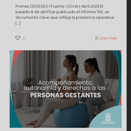
Prensa CEDESEX / Fuente: OCHA | Abril 2025 El
pasado 8 de abril fue publicado el informe 5W, un
documento clave que refleja la presencia operativa
[…]
0
Leer más