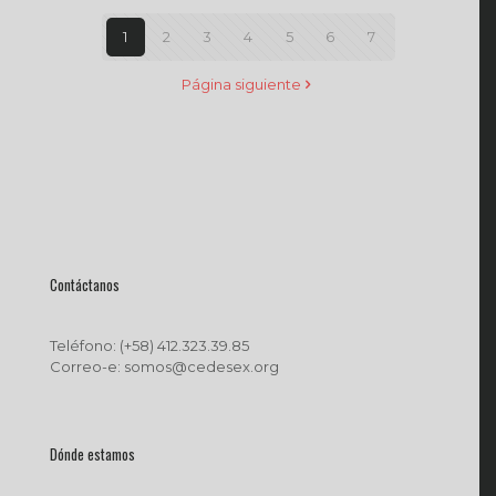
1
2
3
4
5
6
7
Página siguiente
Contáctanos
Teléfono: (+58) 412.323.39.85
Correo-e: somos@cedesex.org
Dónde estamos