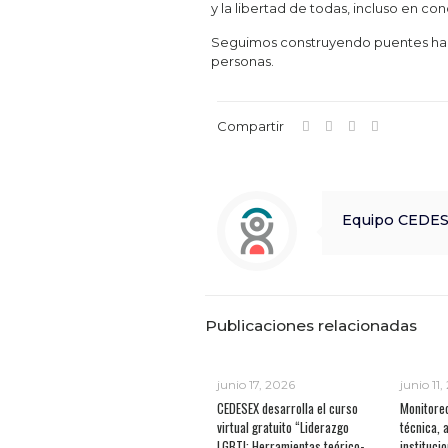
y la libertad de todas, incluso en c
Seguimos construyendo puentes haci
personas.
Compartir
Equipo CEDE
Publicaciones relacionadas
junio 17, 2026
junio 11
CEDESEX desarrolla el curso
Monitoreo
virtual gratuito “Liderazgo
técnica, 
LGBTI: Herramientas teórico-
institucio