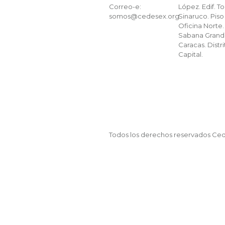
Correo-e:
López. Edif. To
somos@cedesex.org
Sinaruco. Piso 
Oficina Norte.
Sabana Grand
Caracas. Distri
Capital.
Todos los derechos reservados Ce