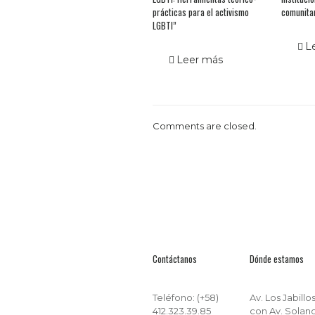
prácticas para el activismo
comunitar
LGBTI”
L
Leer más
Comments are closed.
Contáctanos
Dónde estamos
Teléfono: (+58)
Av. Los Jabillo
412.323.39.85
con Av. Solan