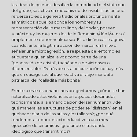
las ideas de quienes desafían la comodidad o el statu quo
del grupo, se activa un mecanismo de invisibilización que
refuerza roles de género tradicionales profundamente
asimétricos: aquellos donde los hombres y su
representación de lo masculino y del poder, poseen
«carácter» y las mujeres desde lo “femenino/débil/sumiso”
simplemente deben «calmarse». Esta dinámica se agrava
cuando, ante la legítima acción de marcar un límite o
señalar una microagresión, la respuesta del entorno es
etiquetar a quien alza la voz como parte de una
“generación de cristal”, tachándola de «intensa» o
«hipersensible». Detrás de esta ridiculización no hay más
que un castigo social que reactiva el viejo mandato
patriarcal del “calladita más bonita”.
Frente a este escenario, nos preguntamos: ¿cómo se han
naturalizado estas violencias en espacios destinados,
teóricamente, a la emancipación del ser humano?; ¿de
qué manera las estructuras de poder se “disfrazan” en el
quehacer diario de las aulas y los talleres?; ¿por qué
tendemos a reducir el acto educativo a una mera
ejecución de dinámicas, ignorando el trasfondo
ideológico que transmitimos?