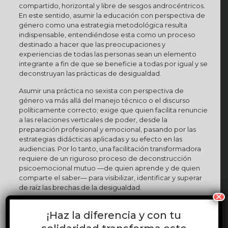
compartido, horizontal y libre de sesgos androcéntricos.
En este sentido, asumir la educación con perspectiva de
género como una estrategia metodológica resulta
indispensable, entendiéndose esta como un proceso
destinado a hacer que las preocupaciones y
experiencias de todas las personas sean un elemento
integrante a fin de que se beneficie a todas por igual y se
deconstruyan las prácticas de desigualdad.
Asumir una práctica no sexista con perspectiva de
género va más allá del manejo técnico o el discurso
políticamente correcto; exige que quien facilita renuncie
a las relaciones verticales de poder, desde la
preparación profesional y emocional, pasando por las
estrategias didácticas aplicadas y su efecto en las
audiencias. Por lo tanto, una facilitación transformadora
requiere de un riguroso proceso de deconstrucción
psicoemocional mutuo —de quien aprende y de quien
comparte el saber— para visibilizar, identificar y superar
de raíz las brechas de la desigualdad.
×
Solo así, transformando los espacios de aprendizaje en
¡Haz la diferencia y con tu
un espacio de resistencia frente al mandato patriarcal, la
didáctica se convierte en una práctica cultural