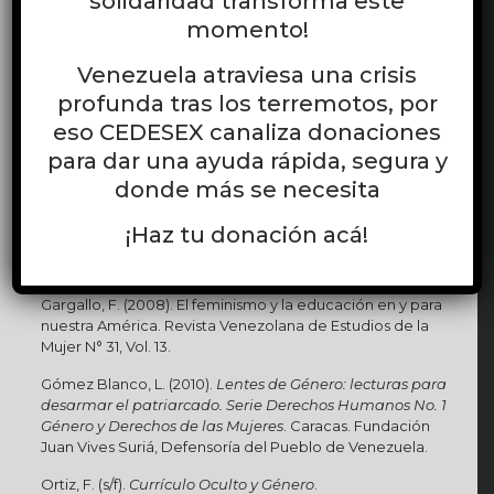
solidaridad transforma este
transformadora, emancipadora y firmemente basada en
momento!
el reconocimiento pleno de los derechos humanos.
Referencias bibliográficas
Venezuela atraviesa una crisis
profunda tras los terremotos, por
Cabello Martínez, M.J. y Martínez Martín, I. (2017). Aportes
eso CEDESEX canaliza donaciones
teóricos de la perspectiva de género en la mejora de la
educación de las niñas en África.
para dar una ayuda rápida, segura y
donde más se necesita
Cornbleth, C. (1998).
¿Más allá del currículo oculto?
Fischetti, N. y Alvardo, M. (2015) Inscripciones feministas.
¡Haz tu donación acá!
Notas críticas sobre la (re) producción del conocimiento.
Revista Venezolana de Estudios de la Mujer
N° 45, Vol. 20.
Gargallo, F. (2008). El feminismo y la educación en y para
nuestra América. Revista Venezolana de Estudios de la
Mujer N° 31, Vol. 13.
Gómez Blanco, L. (2010).
Lentes de Género: lecturas para
desarmar el patriarcado. Serie Derechos Humanos No. 1
Género y Derechos de las Mujeres
. Caracas. Fundación
Juan Vives Suriá, Defensoría del Pueblo de Venezuela.
Ortiz, F. (s/f).
Currículo Oculto y Género
.