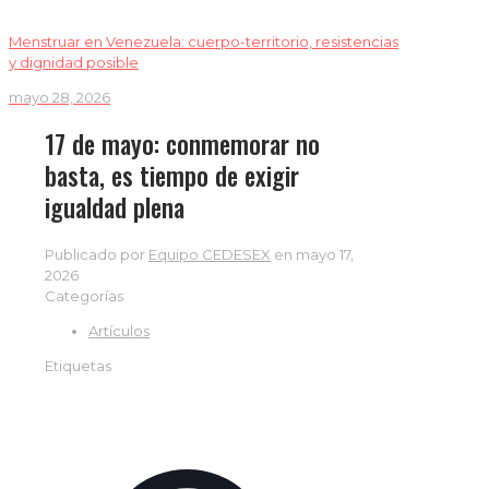
Menstruar en Venezuela: cuerpo-territorio, resistencias
y dignidad posible
mayo 28, 2026
17 de mayo: conmemorar no
basta, es tiempo de exigir
igualdad plena
Publicado por
Equipo CEDESEX
en
mayo 17,
2026
Categorías
Artículos
Etiquetas