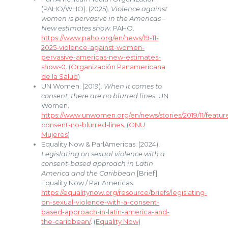
(PAHO/WHO). (2025).
Violence against
women is pervasive in the Americas –
New estimates show
. PAHO.
https://www.paho.org/en/news/19-11-
2025-violence-against-women-
pervasive-americas-new-estimates-
show-0
. (
Organización Panamericana
de la Salud
)
UN Women. (2019).
When it comes to
consent, there are no blurred lines
. UN
Women.
https://www.unwomen.org/en/news/stories/2019/11/featur
consent-no-blurred-lines
. (
ONU
Mujeres
)
Equality Now & ParlAmericas. (2024).
Legislating on sexual violence with a
consent-based approach in Latin
America and the Caribbean
[Brief].
Equality Now / ParlAmericas.
https://equalitynow.org/resource/briefs/legislating-
on-sexual-violence-with-a-consent-
based-approach-in-latin-america-and-
the-caribbean/
. (
Equality Now
)