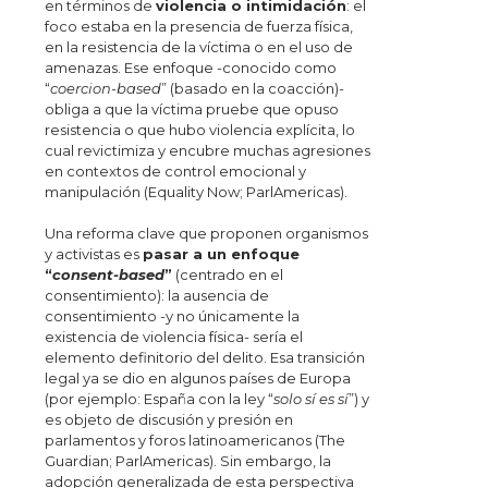
en términos de
violencia o intimidación
: el
foco estaba en la presencia de fuerza física,
en la resistencia de la víctima o en el uso de
amenazas. Ese enfoque -conocido como
“
coercion-based
” (basado en la coacción)-
obliga a que la víctima pruebe que opuso
resistencia o que hubo violencia explícita, lo
cual revictimiza y encubre muchas agresiones
en contextos de control emocional y
manipulación (Equality Now; ParlAmericas).
Una reforma clave que proponen organismos
y activistas es
pasar a un enfoque
“
consent-based
”
(centrado en el
consentimiento): la ausencia de
consentimiento -y no únicamente la
existencia de violencia física- sería el
elemento definitorio del delito. Esa transición
legal ya se dio en algunos países de Europa
(por ejemplo: España con la ley “
solo sí es sí
”) y
es objeto de discusión y presión en
parlamentos y foros latinoamericanos (The
Guardian; ParlAmericas). Sin embargo, la
adopción generalizada de esta perspectiva