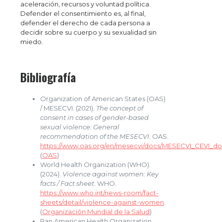
aceleración, recursos y voluntad política.
Defender el consentimiento es, al final,
defender el derecho de cada persona a
decidir sobre su cuerpo y su sexualidad sin
miedo.
Bibliografía
Organization of American States (OAS)
/ MESECVI. (2021).
The concept of
consent in cases of gender-based
sexual violence: General
recommendation of the MESECVI
. OAS.
https://www.oas.org/en/mesecvi/docs/MESECVI_CEVI_d
(
OAS
)
World Health Organization (WHO).
(2024).
Violence against women: Key
facts / Fact sheet
. WHO.
https://www.who.int/news-room/fact-
sheets/detail/violence-against-women
.
(
Organización Mundial de la Salud
)
Pan American Health Organization