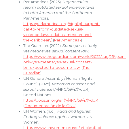
ParlAmericas. (2025).
Urgent call to
reform outdated sexual violence laws
in Latin America and the Caribbean
.
ParlAmericas.
https://parlamericas.org/highlight/urgent-
call-to-reform-outdated-sexual-
violence-laws-in-latin-american-and-
the-caribbean/
. (
ParlAmericas ›
)
The Guardian. (2022).
Spain passes ‘only
yes means yes’ sexual consent law
.
https://www.theguardian.com/world/2022/aug/25/spain-
only-yes-means-yes-sexual-consent-
bill-expected-to-become-law
. (
The
Guardian
)
UN General Assembly / Human Rights
Council. (2025).
Report on consent and
sexual violence
(A/HRC/59/47/Add.4).
United Nations.
https://docs.un.org/en/A/HRC/59/47/Add.4
.
(
Documentación de la ONU
)
UN Women. (n.d.).
Facts and figures:
Ending violence against women
. UN
Women.
https://www.unwomen.org/en/articles/facts-