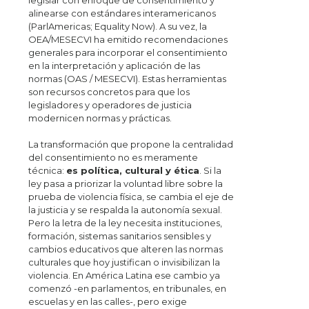
legislar con enfoque de consentimiento y
alinearse con estándares interamericanos
(ParlAmericas; Equality Now). A su vez, la
OEA/MESECVI ha emitido recomendaciones
generales para incorporar el consentimiento
en la interpretación y aplicación de las
normas (OAS / MESECVI). Estas herramientas
son recursos concretos para que los
legisladores y operadores de justicia
modernicen normas y prácticas.
La transformación que propone la centralidad
del consentimiento no es meramente
técnica:
es política, cultural y ética
. Si la
ley pasa a priorizar la voluntad libre sobre la
prueba de violencia física, se cambia el eje de
la justicia y se respalda la autonomía sexual.
Pero la letra de la ley necesita instituciones,
formación, sistemas sanitarios sensibles y
cambios educativos que alteren las normas
culturales que hoy justifican o invisibilizan la
violencia. En América Latina ese cambio ya
comenzó -en parlamentos, en tribunales, en
escuelas y en las calles-, pero exige