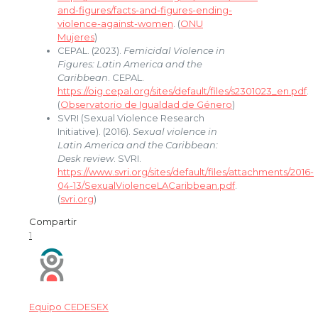
and-figures/facts-and-figures-ending-
violence-against-women
. (
ONU
Mujeres
)
CEPAL. (2023).
Femicidal Violence in
Figures: Latin America and the
Caribbean
. CEPAL.
https://oig.cepal.org/sites/default/files/s2301023_en.pdf
.
(
Observatorio de Igualdad de Género
)
SVRI (Sexual Violence Research
Initiative). (2016).
Sexual violence in
Latin America and the Caribbean:
Desk review
. SVRI.
https://www.svri.org/sites/default/files/attachments/2016-
04-13/SexualViolenceLACaribbean.pdf
.
(
svri.org
)
Compartir
1
Equipo CEDESEX