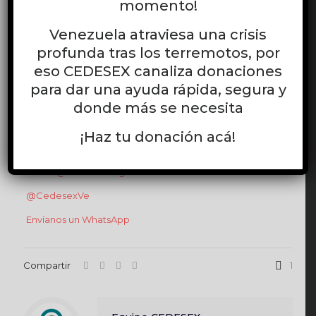
momento!
¿Esto me acerca al bienestar que deseo? ¿Estoy
respetando mis tiempos y necesidades?
Venezuela atraviesa una crisis
Este año, pongamos el autocuidado en el centro de
profunda tras los terremotos, por
nuestras vidas. Porque merecemos sentirnos bien y vivir
eso CEDESEX canaliza donaciones
plenamente.
para dar una ayuda rápida, segura y
¡Únete!
donde más se necesita
Equipo de CEDESEX
¡Haz tu donación acá!
www.cedesex.org
somos@cedesex.org
@CedesexVe
Envíanos un WhatsApp
Compartir
1