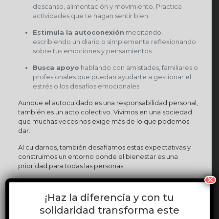
descanso, alimentación y movimiento. Practica
actividades que te hagan sentir bien.
Estimula la autoconexión
meditando,
escribiendo un diario o simplemente reflexionando
sobre tus emociones y pensamientos.
Busca apoyo
hablando con amistades, familiares o
profesionales que puedan ayudarte a gestionar el
estrés o los desafíos emocionales.
Aunque el autocuidado es una responsabilidad personal,
también es un acto colectivo. Vivimos en una sociedad
que muchas veces nos exige más de lo que podemos
dar.
Al cuidarnos, también desafiamos estas expectativas y
construimos un entorno donde el bienestar es una
prioridad para todas las personas.
×
En CEDESEX, te animamos a compartir este mensaje con
quienes creas que lo necesitan.
Una comunidad más
¡Haz la diferencia y con tu
sana comienza con personas más saludables.
solidaridad transforma este
Mientras diseñas tus metas para este año, pregúntate: