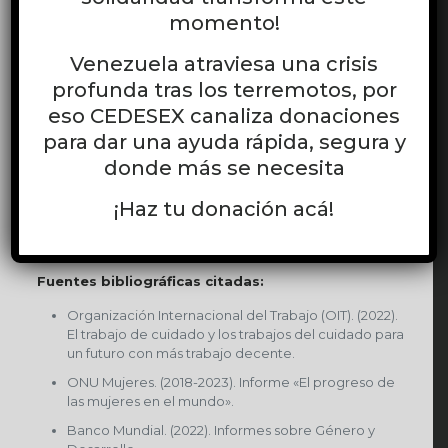
productividad económica
”.
momento!
Un sistema integral de cuidados, construido con la voz de
quienes cuidan -mujeres, familias, trabajadoras
Venezuela atraviesa una crisis
remuneradas-, no es solo una medida para la igualdad de
profunda tras los terremotos, por
género. Es la base para sociedades más resilientes, con
eso CEDESEX canaliza donaciones
mayor empleo de calidad y bienestar para todas las
personas.
para dar una ayuda rápida, segura y
donde más se necesita
Invertir en cuidados es, en definitiva, reconocer por fin
que no hay economía que se sostenga sin poner la vida
¡Haz tu donación acá!
en el centro.
—
Fuentes bibliográficas citadas:
Organización Internacional del Trabajo (OIT). (2022).
El trabajo de cuidado y los trabajos del cuidado para
un futuro con más trabajo decente.
ONU Mujeres. (2018-2023). Informe «El progreso de
las mujeres en el mundo».
Banco Mundial. (2022). Informes sobre Género y