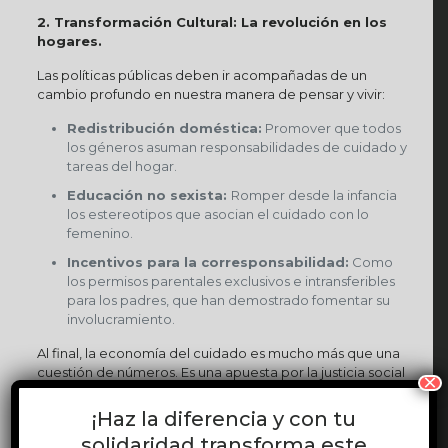
2. Transformación Cultural: La revolución en los
hogares.
Las políticas públicas deben ir acompañadas de un
cambio profundo en nuestra manera de pensar y vivir:
Redistribución doméstica:
Promover que todos
los géneros asuman responsabilidades de cuidado y
tareas del hogar.
Educación no sexista:
Romper desde la infancia
los estereotipos que asocian el cuidado con lo
femenino.
Incentivos para la corresponsabilidad:
Como
los permisos parentales exclusivos e intransferibles
para los padres, que han demostrado fomentar su
involucramiento.
Al final, la economía del cuidado es mucho más que una
cuestión de números. Es una apuesta por la justicia social
×
y el bienestar colectivo. Como bien señala la economista
Feminista Nancy Folbre, “
el cuidado es un recurso
¡Haz la diferencia y con tu
público que sustenta el bienestar humano y la
solidaridad transforma este