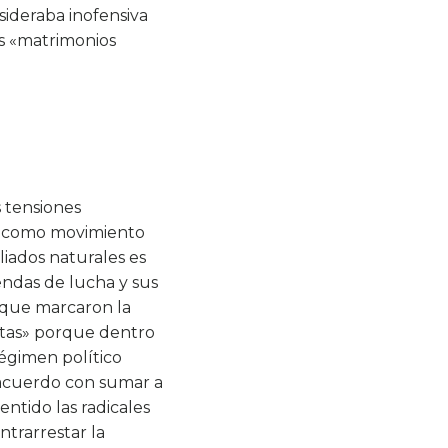
sideraba inofensiva
s «matrimonios
s tensiones
os como movimiento
iados naturales es
endas de lucha y sus
s que marcaron la
ratas» porque dentro
égimen político
 acuerdo con sumar a
ntido las radicales
ntrarrestar la