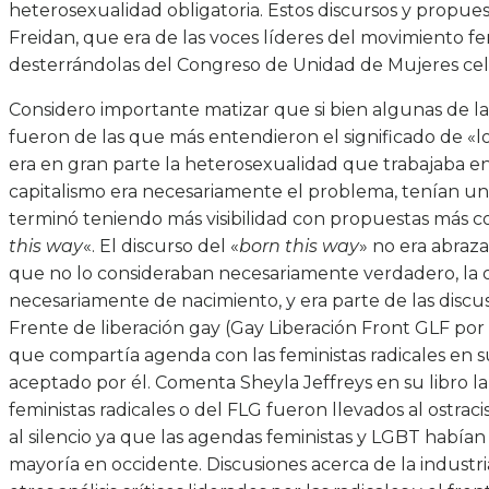
heterosexualidad obligatoria. Estos discursos y propue
Freidan, que era de las voces líderes del movimiento f
desterrándolas del Congreso de Unidad de Mujeres ce
Considero importante matizar que si bien algunas de la
fueron de las que más entendieron el significado de «lo 
era en gran parte la heterosexualidad que trabajaba en c
capitalismo era necesariamente el problema, tenían u
terminó teniendo más visibilidad con propuestas más co
this way
«. El discurso del «
born this way
» no era abraz
que no lo consideraban necesariamente verdadero, la or
necesariamente de nacimiento, y era parte de las discu
Frente de liberación gay (Gay Liberación Front GLF por 
que compartía agenda con las feministas radicales en su 
aceptado por él. Comenta Sheyla Jeffreys en su libro la
feministas radicales o del FLG fueron llevados al ostrac
al silencio ya que las agendas feministas y LGBT habían
mayoría en occidente. Discusiones acerca de la industr