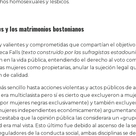
chos homosexuales y lésbicos.
les y los matrimonios bostonianos
 valientes y comprometidas que compartían el objetivo 
ca Falls (
texto construido por las sufragistas estadoun
ón en la vida pública, entendiendo el derecho al voto co
las mujeres como propietarias, anular la sujeción legal q
 de calidad.
s sencillo hasta acciones violentas y actos públicos de 
a multiclasista pero sí es cierto que excluyeron a muj
 por mujeres negras exclusivamente) y también excluye
 y mujeres independientes económicamente) argumentan
itaba que la opinión pública las considerara un «grupo
 era mal vista. Esto último fue debido al ascenso de la se
eguladores de la conducta social, ambas disciplinas se d