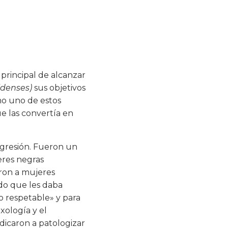
principal de alcanzar
idenses)
sus objetivos
mo uno de estos
ue las convertía en
agresión. Fueron un
eres negras
ron a mujeres
do que les daba
 respetable» y para
xología y el
edicaron a patologizar