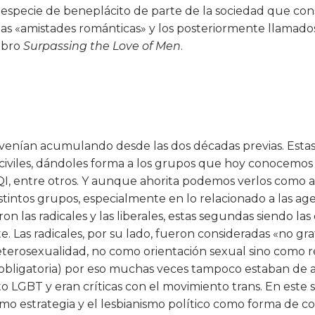
 especie de beneplácito de parte de la sociedad que con
s «amistades románticas» y los posteriormente llamado
libro
Surpassing the Love of Men
.
e venían acumulando desde las dos décadas previas. Esta
 civiles, dándoles forma a los grupos que hoy conocem
I, entre otros. Y aunque ahorita podemos verlos como al
istintos grupos, especialmente en lo relacionado a las ag
on las radicales y las liberales, estas segundas siendo la
. Las radicales, por su lado, fueron consideradas «no g
eterosexualidad, no como orientación sexual sino como r
obligatoria) por eso muchas veces tampoco estaban de
 LGBT y eran críticas con el movimiento trans. En este se
mo estrategia y el lesbianismo político como forma de co