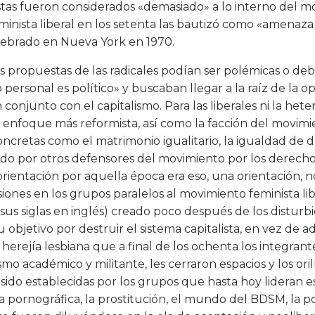
stas fueron considerados «demasiado» a lo interno del m
eminista liberal en los setenta las bautizó como «amenaz
lebrado en Nueva York en 1970.
s propuestas de las radicales podían ser polémicas o de
personal es político» y buscaban llegar a la raíz de la o
onjunto con el capitalismo. Para las liberales ni la hete
n enfoque más reformista, así como la facción del movi
ncretas como el matrimonio igualitario, la igualdad de d
ado por otros defensores del movimiento por los derec
ientación por aquella época era eso, una orientación, n
siones en los grupos paralelos al movimiento feminista l
sus siglas en inglés) creado poco después de los disturb
objetivo por destruir el sistema capitalista, en vez de a
 herejía lesbiana que a final de los ochenta los integran
ismo académico y militante, les cerraron espacios y los or
 sido establecidas por los grupos que hasta hoy lideran e
ia pornográfica, la prostitución, el mundo del BDSM, la 