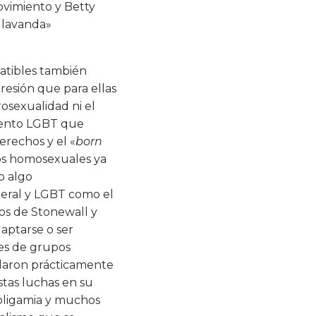
ovimiento y Betty
a lavanda»
batibles también
presión que para ellas
rosexualidad ni el
miento LGBT que
erechos y el «
born
hos homosexuales ya
o algo
iberal y LGBT como el
ios de Stonewall y
daptarse o ser
tes de grupos
illaron prácticamente
stas luchas en su
poligamia y muchos