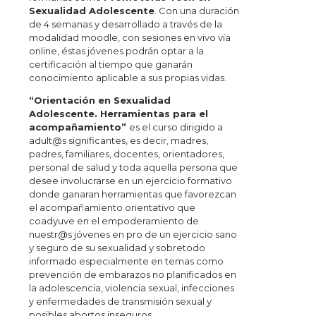
Sexualidad Adolescente
. Con una duración
de 4 semanas y desarrollado a través de la
modalidad moodle, con sesiones en vivo vía
online, éstas jóvenes podrán optar a la
certificación al tiempo que ganarán
conocimiento aplicable a sus propias vidas.
“Orientación en Sexualidad
Adolescente. Herramientas para el
acompañamiento”
es el curso dirigido a
adult@s significantes, es decir, madres,
padres, familiares, docentes, orientadores,
personal de salud y toda aquella persona que
desee involucrarse en un ejercicio formativo
donde ganaran herramientas que favorezcan
el acompañamiento orientativo que
coadyuve en el empoderamiento de
nuestr@s jóvenes en pro de un ejercicio sano
y seguro de su sexualidad y sobretodo
informado especialmente en temas como
prevención de embarazos no planificados en
la adolescencia, violencia sexual, infecciones
y enfermedades de transmisión sexual y
posibles abortos inseguros.