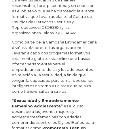
para vivir su sexualidad de manera
responsable, libre, placentera y sin coacción
es el objetivo que se ha planteado la alianza
formativa que llevan adelante el Centro de
Estudios de Derechos Sexuales y
Reproductivos (CEDESEX) y las
organizaciones Faldas R y PLAFAM.
Como parte de la Campaña Latinoamericana
#NiñasNoMadres estas organizaciones
llevarán a cabo dos programas formativos
totalmente gratuitos vía online que buscan
ofrecer herramientas para el
empoderamiento de las y los adolescentes
en relación a la sexualidad, a fin de que
tengan la capacidad para tomar decisiones
inteligentes en torno a un área que se alza
como transversal para su vida.
“Sexualidad y Empoderamiento
Femenino Adolescente”
es el curso
destinado a las jóvenes mujeres y
adolescentes femeninas con edades
comprendidas entre los 12 y los 19 años, para
formarlas como
Promotoras Teen en