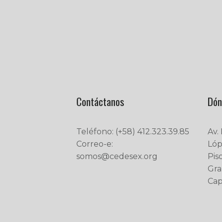
Contáctanos
Dón
Teléfono: (+58) 412.323.39.85
Av.
Correo-e:
Lóp
somos@cedesex.org
Pis
Gra
Capi