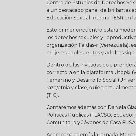
Centro de Estudios de Derechos Sexu
a un destacado panel de brillantes ac
Educación Sexual Integral (ESI) en l
Este primer encuentro estará moderad
los derechos sexuales y reproductivos
organización Faldas-r (Venezuela), e
mujeres adolescentes y adultes signif
Dentro de las invitadas que prenderán 
correctora en la plataforma Utopix (
Femenino y Desarrollo Social (Univers
raza/etnia y clase, quien actualmente
(TIC).
Contaremos además con Daniela Giaco
Políticas Públicas (FLACSO, Ecuador),
Comunitaria y Jóvenes de Casa FUSA 
Acompaña además la jornada, Mercede