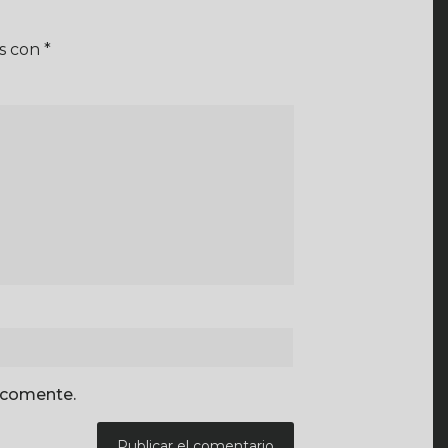
os con
*
 comente.