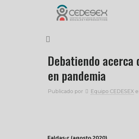
Debatiendo acerca d
en pandemia
Publicado por
Equipo CEDESEX
e
Faldas-r (agosto,2020)