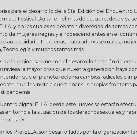
rias para el desarrollo de la 5ta. Edición del Encuentr
formato Festival Digital en el mes de octubre, desde ya s
LLA, y en los cuales se debaten diversidad de temas como
to de mujeres negras y afrodescendientes en el contin
 de autocuidado, Indígenas, trabajadorxs sexuales, mujer
ia, Tecnología y muchos tantos más.
es de la región, se une con el desarrollo también de en
traviesa la mayor crisis que nuestra generación haya con
tender que el planeta reclama cambios radicales e imp
bate, que les invita a cuestionar sus propias fronteras p
ost pandemia.
entro digital ELLA, desde este jueves se estarán efect
s en torno a la situación de los derechos sexuales y rep
rmalidad».
los Pre-ELLA, son desarrollados por la organización femi