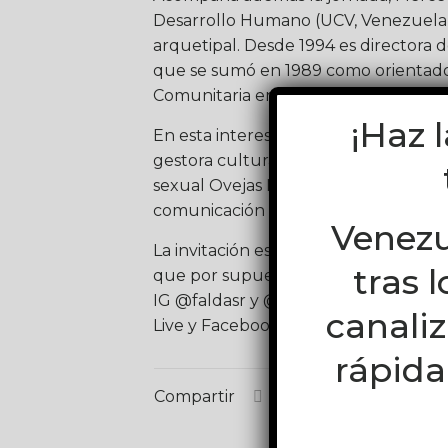
Desarrollo Humano (UCV, Venezuela), 
arquetipal. Desde 1994 es directora 
que se sumó en 1989 como orientado
Comunitaria en 1990.
¡Haz 
En esta interesante plataforma de m
gestora cultural argentina, quien ac
sexual Ovejas Negras (Uruguay), en 
comunicación en el Consejo de Educ
Venezu
La invitación está abierta para un gr
tras 
que por supuesto no te puedes perder
IG @faldasr y @cedesexve, conéctate 
canali
Live y Facebook Live de ELLA y Ven a
rápida
Compartir