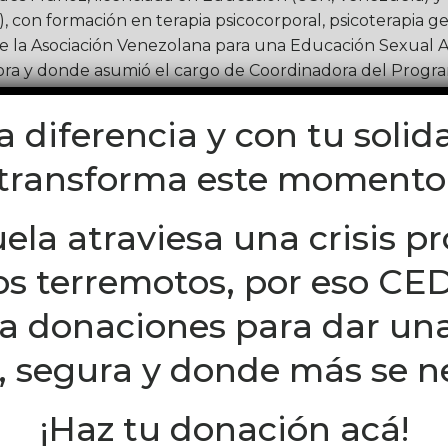
con formación en terapia psicocorporal, psicoterapia ge
de la Asociación Venezolana para una Educación Sexual Al
ra y donde asumió el cargo de Coordinadora del Progr
la diferencia y con tu solid
ujeres también estará presente María Martínez Zayas, 
tualmente reside en Uruguay desde hace 10 años. Es inte
transforma este momento
las áreas de Educación y Cultura, y de Cultura de Red.
ación Técnico Profesional en Uruguay.
ela atraviesa una crisis p
an debate propositivo que busca movilizar a la población 
los terremotos, por eso C
. Súmate al encuentro vía zoom a través del link que p
a la transmisión en vivo vía Facebook Live/ellamujeresl
za donaciones para dar un
 construir el Planeta ELLA con nosotres!
, segura y donde más se n
¡Haz tu donación acá!