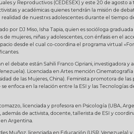
ales y Reproductivos (CEDESEX) y este 20 de agosto a 
tivistas y académicas quienes tendrán la misión de debatir
a realidad de nuestrxs adolescentes durante el tiempo 
o por DJ Miso, Isha Tapia, quien es socióloga graduada 
 de mujeres, niñas y adolescentes, con énfasis en el acc
spacio desde el cual co-coordina el programa virtual «Fo
icantes.
el debate están Sahili Franco Cipriani, investigadora y a
Venezuela). Licenciada en Artes mención Cinematografía
idad de las Mujeres, China). Feminista promotora de las 
 se enfoca en la relación entre la ESI y las Tecnologías
mazzo, licenciada y profesora en Psicología (UBA, Arg
 además de activista, docente, tallerista de ESI y coord
en Argentina.
s Muñoz, licenciada en Educación (USR, Venezuela) y m