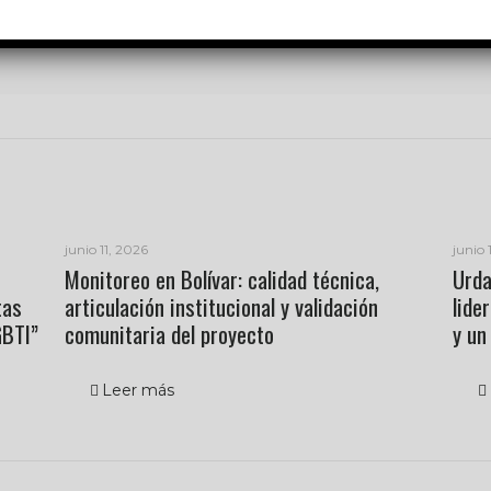
junio 11, 2026
junio 
Monitoreo en Bolívar: calidad técnica,
Urda
tas
articulación institucional y validación
lide
GBTI”
comunitaria del proyecto
y un
Leer más