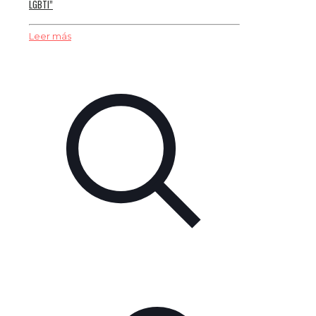
LGBTI”
Leer más