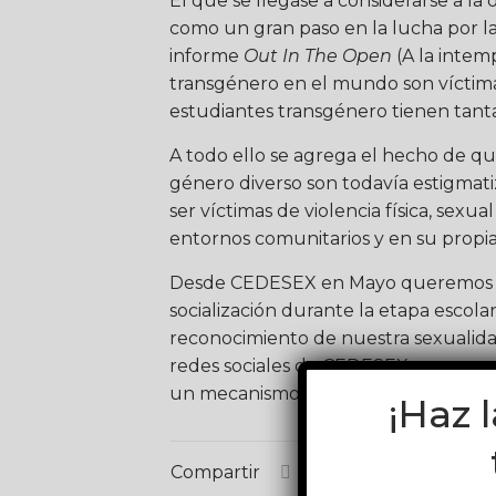
El que se llegase a considerarse a 
como un gran paso en la lucha por la 
informe
Out In The Open
(A la intemp
transgénero en el mundo son víctimas
estudiantes transgénero tienen tant
A todo ello se agrega el hecho de que
género diverso son todavía estigmatiz
ser víctimas de violencia física, sexua
entornos comunitarios y en su propia
Desde CEDESEX en Mayo queremos po
socialización durante la etapa escol
reconocimiento de nuestra sexualida
redes sociales de CEDESEX espera mot
un mecanismo transversal y concurr
¡Haz 
Compartir