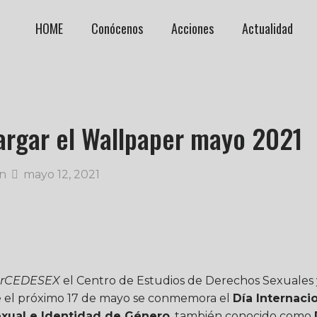
HOME
Conócenos
Acciones
Actualidad
argar el Wallpaper mayo 2021
n
mayo 12, 2021
erCEDESEX
el Centro de Estudios de Derechos Sexuales
que el próximo 17 de mayo se conmemora el
Día Internaci
exual e Identidad de Género
, también conocido como