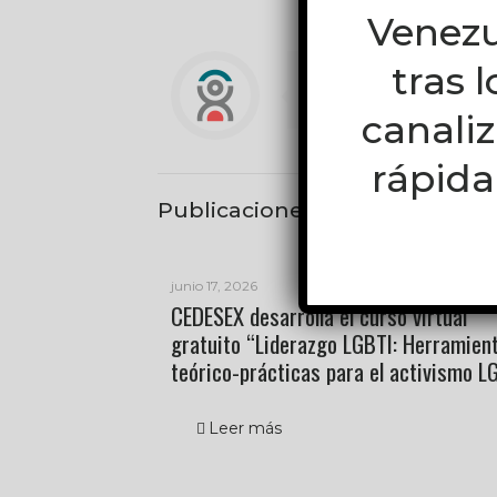
Venezu
tras 
Equipo CEDESEX
canali
rápida
Publicaciones relacionadas
junio 17, 2026
CEDESEX desarrolla el curso virtual
gratuito “Liderazgo LGBTI: Herramien
teórico-prácticas para el activismo L
Leer más