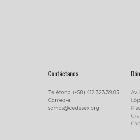
Contáctanos
Dón
Teléfono: (+58) 412.323.39.85
Av.
Correo-e:
Lóp
somos@cedesex.org
Pis
Gra
Capi