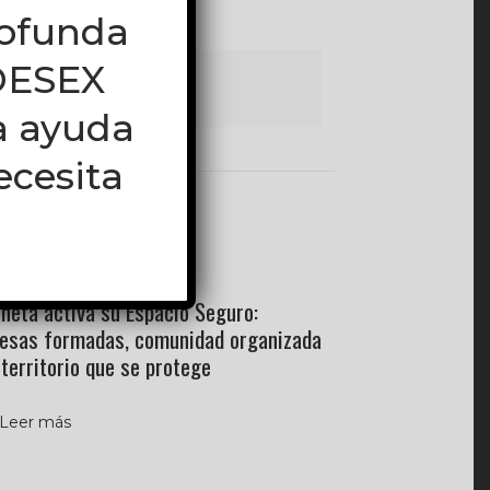
rofunda
EDESEX
a ayuda
ecesita
10, 2026
neta activa su Espacio Seguro:
resas formadas, comunidad organizada
 territorio que se protege
Leer más