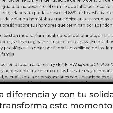
la orientación sexual y la identidad de género como un 
igualdad, no obstante, el camino que falta por recorrer a
erie), elaborado por la Unesco, el 85% de los estudiantes
 de violencia homófoba y transfóbica en sus escuelas, e
a presión sobre sus hombres que terminan por abandona
 existen muchas familias alrededor del planeta, en las c
ados, se les margina e incluso se les rechaza. En muchos 
l y psicológica, sin dejar por fuera la posibilidad de los 
 familia
ner la lupa a este tema y desde
#WallpaperCEDESE
ar y adolescente que es una de las fases de mayor import
d, el cual junto a diversas acciones comunicacionales 
ivarte a participar de manera activa en la lucha contra 
ente que afecta a miles de personas alrededor del mund
la diferencia y con tu solid
transforma este momento