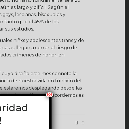
derecho humano fundamental se alzó
ún es largo y difícil. Según el
 gays, lesbianas, bisexuales y
n tanto que el 45% de los
r sus estudios.
uales niñxs y adolescentes trans y de
casos llegan a correr el riesgo de
llamados crímenes de honor, en
X
cuyo diseño este mes connota la
ancia de nuestra vida en función del
que estaremos desplegando desde las
×
la discriminación, que recordemos es
o.
aridad
!
0