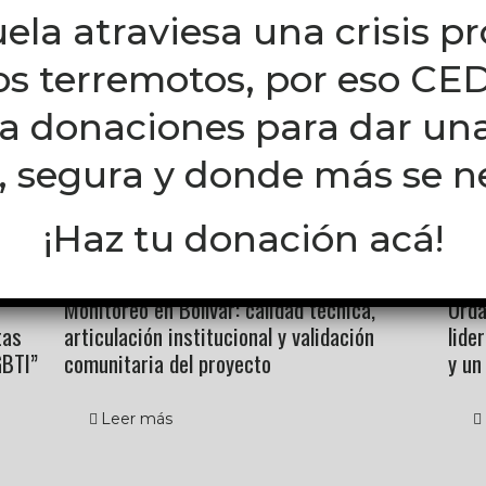
ela atraviesa una crisis p
los terremotos, por eso C
za donaciones para dar un
, segura y donde más se n
¡Haz tu donación acá!
junio 11, 2026
junio 
Monitoreo en Bolívar: calidad técnica,
Urda
tas
articulación institucional y validación
lide
GBTI”
comunitaria del proyecto
y un
Leer más