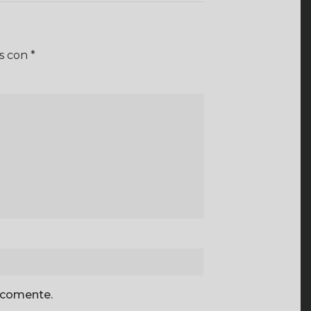
os con
*
 comente.