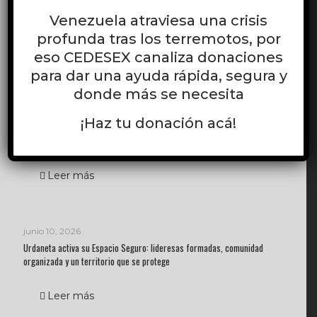
CEDESEX desarrolla el curso virtual gratuito “Liderazgo LGBTI:
Venezuela atraviesa una crisis
Herramientas teórico-prácticas para el activismo LGBTI”
profunda tras los terremotos, por
eso CEDESEX canaliza donaciones
Leer más
para dar una ayuda rápida, segura y
donde más se necesita
junio 11, 2026
¡Haz tu donación acá!
Monitoreo en Bolívar: calidad técnica, articulación institucional y validación
comunitaria del proyecto
Leer más
junio 10, 2026
Urdaneta activa su Espacio Seguro: lideresas formadas, comunidad
organizada y un territorio que se protege
Leer más