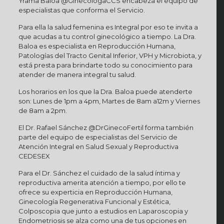
Yrama Baloa @GinecologaCCS encabeza el equipo de
especialistas que conforma el Servicio.
Para ella la salud femenina es Integral por eso te invita a
que acudas a tu control ginecológico a tiempo. La Dra.
Baloa es especialista en Reproducción Humana,
Patologías del Tracto Genital Inferior, VPH y Microbiota, y
está presta para brindarte todo su conocimiento para
atender de manera integral tu salud.
Los horarios en los que la Dra. Baloa puede atenderte
son: Lunes de 1pm a 4pm, Martes de 8am a12m y Viernes
de 8am a 2pm.
El Dr. Rafael Sánchez @DrGinecoFertil forma también
parte del equipo de especialistas del Servicio de
Atención Integral en Salud Sexual y Reproductiva
CEDESEX
Para el Dr. Sánchez el cuidado de la salud íntima y
reproductiva amerita atención a tiempo, por ello te
ofrece su experticia en Reproducción Humana,
Ginecología Regenerativa Funcional y Estética,
Colposcopia que junto a estudios en Laparoscopia y
Endometriosis se alza como una de tus opciones en