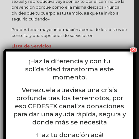
sexual y reproductiva vaya con éxito por el camino de la
prevención porque como ella misma destaca «Nunca
olvides que tu cuerpo es tu templo, así que te invito a
seguirlo cuidando».
Puedes tener mayor información acerca de los costos de
consulta y otras opciones de servicios en:
Lista de Servicios
×
Asimismo solicitar tu cita a través de:
¡Haz la diferencia y con tu
Contacto Whatsapp Servicio SSR CEDESEX
solidaridad transforma este
momento!
Servicio de Atención Integral en Salud Sexual y
Reproductiva CEDESEX…. un espacio amoroso, seguro y
Venezuela atraviesa una crisis
accesible para el ejercicio de tus derechos sexuales y
reproductivos.
profunda tras los terremotos, por
eso CEDESEX canaliza donaciones
para dar una ayuda rápida, segura y
Compartir
0
donde más se necesita
¡Haz tu donación acá!
Equipo CEDESEX