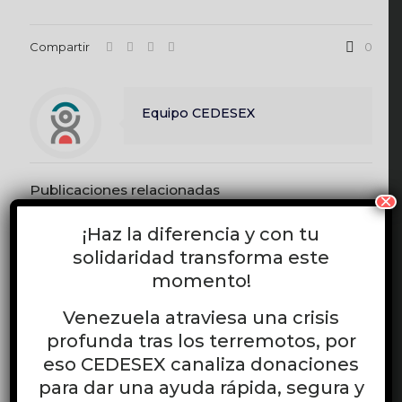
Compartir
0
Equipo CEDESEX
Publicaciones relacionadas
×
¡Haz la diferencia y con tu
junio 17, 2026
solidaridad transforma este
CEDESEX desarrolla el curso virtual gratuito “Liderazgo LGBTI:
momento!
Herramientas teórico-prácticas para el activismo LGBTI”
Venezuela atraviesa una crisis
Leer más
profunda tras los terremotos, por
eso CEDESEX canaliza donaciones
para dar una ayuda rápida, segura y
junio 11, 2026