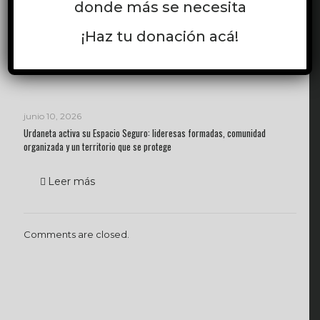
donde más se necesita
Monitoreo en Bolívar: calidad técnica, articulación institucional y validación
comunitaria del proyecto
¡Haz tu donación acá!
Leer más
junio 10, 2026
Urdaneta activa su Espacio Seguro: lideresas formadas, comunidad
organizada y un territorio que se protege
Leer más
Comments are closed.