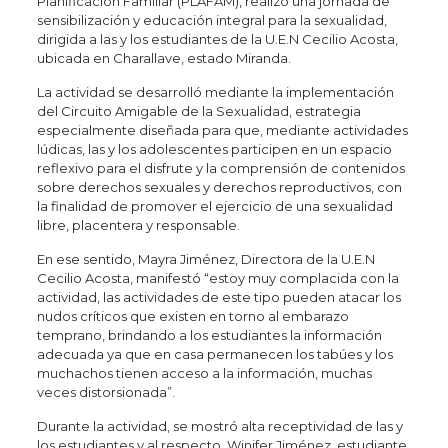
Planificación Familiar (PLAFAM), realizó una jornada de
sensibilización y educación integral para la sexualidad,
dirigida a las y los estudiantes de la U.E.N Cecilio Acosta,
ubicada en Charallave, estado Miranda.
La actividad se desarrolló mediante la implementación
del Circuito Amigable de la Sexualidad, estrategia
especialmente diseñada para que, mediante actividades
lúdicas, las y los adolescentes participen en un espacio
reflexivo para el disfrute y la comprensión de contenidos
sobre derechos sexuales y derechos reproductivos, con
la finalidad de promover el ejercicio de una sexualidad
libre, placentera y responsable.
En ese sentido, Mayra Jiménez, Directora de la U.E.N
Cecilio Acosta, manifestó “estoy muy complacida con la
actividad, las actividades de este tipo pueden atacar los
nudos críticos que existen en torno al embarazo
temprano, brindando a los estudiantes la información
adecuada ya que en casa permanecen los tabúes y los
muchachos tienen acceso a la información, muchas
veces distorsionada”.
Durante la actividad, se mostró alta receptividad de las y
los estudiantes y al respecto, Winifer Jiménez, estudiante