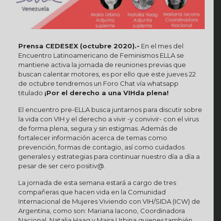
Prensa CEDESEX (octubre 2020).-
En el mes del
Encuentro Latinoamericano de Feminismos ELLA se
mantiene activa la jornada de reuniones previas que
buscan calentar motores, es por ello que este jueves 22
de octubre tendremos un Foro Chat vía whatsapp
titulado
¡Por el derecho a una VIHda plena!
El encuentro pre-ELLA busca juntarnos para discutir sobre
la vida con VIH y el derecho a vivir -y convivir- con el virus
de forma plena, segura y sin estigmas. Además de
fortalecer información acerca de temas como
prevención, formas de contagio, así como cuidados
generales y estrategias para continuar nuestro día a día a
pesar de ser cero positiv@.
La jornada de esta semana estará a cargo de tres
compañeras que hacen vida en la Comunidad
Internacional de Mujeres Viviendo con VIH/SIDA (ICW) de
Argentina, como son: Mariana Iacono, Coordinadora
Nacional, Natalia Haag y Maira Urbina quienes también