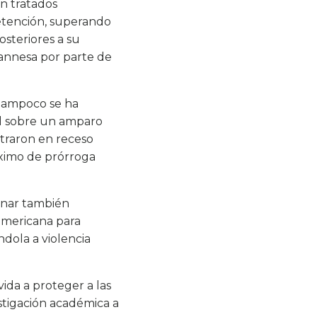
en tratados
detención, superando
osteriores a su
Vannesa por parte de
 Tampoco se ha
mal sobre un amparo
ntraron en receso
áximo de prórroga
ionar también
americana para
dola a violencia
ida a proteger a las
estigación académica a