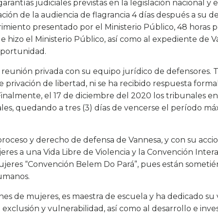
antías judiciales previstas en la legislación nacional y 
zación de la audiencia de flagrancia 4 días después a su 
rimiento presentado por el Ministerio Público, 48 horas p
ue hizo el Ministerio Público, así como al expediente de 
oportunidad.
 reunión privada con su equipo jurídico de defensores.
e privación de libertad, ni se ha recibido respuesta for
Finalmente, el 17 de diciembre del 2020 los tribunales e
ales, quedando a tres (3) días de vencerse el período m
o proceso y derecho de defensa de Vannesa, y con su acc
res a una Vida Libre de Violencia y la Convención Inter
 Mujeres “Convención Belem Do Pará”, pues están sometién
humanos.
nes de mujeres, es maestra de escuela y ha dedicado su v
exclusión y vulnerabilidad, así como al desarrollo e inv