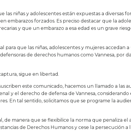
e las niñas y adolescentes están expuestas a diversas fo
a en embarazos forzados. Es preciso destacar que la adol
ecarias y que un embarazo a esa edad es un grave riesgo
al para que las niñas, adolescentes y mujeres accedan a
a defensoras de derechos humanos como Vannesa, por dar
ptura, sigue en libertad.
suscriben este comunicado, hacemos un llamado a las a
penal y el derecho de defensa de Vannesa, considerando
s. En tal sentido, solicitamos que se programe la audien
l, de manera que se flexibilice la norma que penaliza el 
nstancias de Derechos Humanos y cese la persecución a 