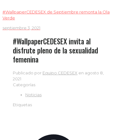
#WallpaperCEDESEX de Septiembre remonta la Ola
Verde
septiembre 3, 2021
#WallpaperCEDESEX invita al
disfrute pleno de la sexualidad
femenina
Publicado por
Equipo CEDESEX
en
agosto 8,
2021
Categorías
Noticias
Etiquetas