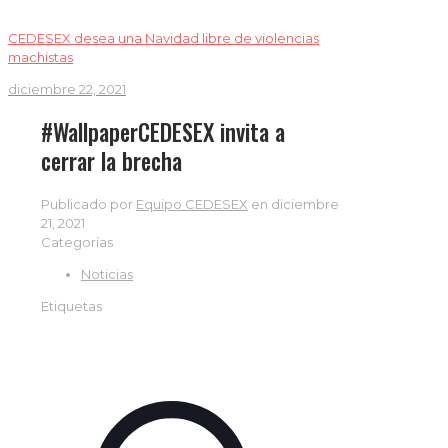
CEDESEX desea una Navidad libre de violencias
machistas
diciembre 22, 2021
#WallpaperCEDESEX invita a
cerrar la brecha
Publicado por
Equipo CEDESEX
en
diciembre
21, 2021
Categorías
Noticias
Etiquetas