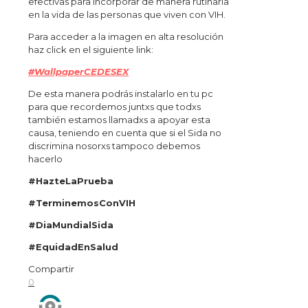
efectivas para incorporar de manera rutinaria
en la vida de las personas que viven con VIH.
Para acceder a la imagen en alta resolución
haz click en el siguiente link:
#WallpaperCEDESEX
De esta manera podrás instalarlo en tu pc
para que recordemos juntxs que todxs
también estamos llamadxs a apoyar esta
causa, teniendo en cuenta que si el Sida no
discrimina nosorxs tampoco debemos
hacerlo
#HazteLaPrueba
#TerminemosConVIH
#DiaMundialSida
#EquidadEnSalud
Compartir
0