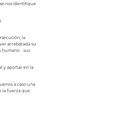
se nos identifique
s
rsecución, la
 ver arrebatada su
mas humano… sus
l y aportar en la
evamos a caso una
y la fuerza que