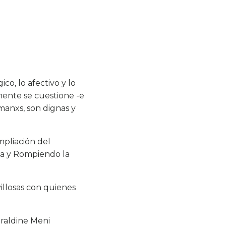
co, lo afectivo y lo
mente se cuestione -e
manxs, son dignas y
pliación del
ia y Rompiendo la
illosas con quienes
eraldine Meni