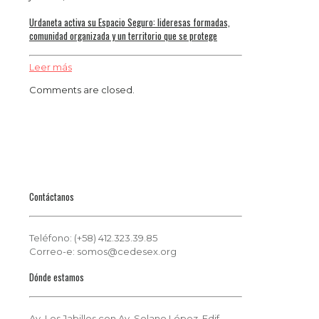
Urdaneta activa su Espacio Seguro: lideresas formadas,
comunidad organizada y un territorio que se protege
Leer más
Comments are closed.
Contáctanos
Teléfono: (+58) 412.323.39.85
Correo-e: somos@cedesex.org
Dónde estamos
Av. Los Jabillos con Av. Solano López. Edif.