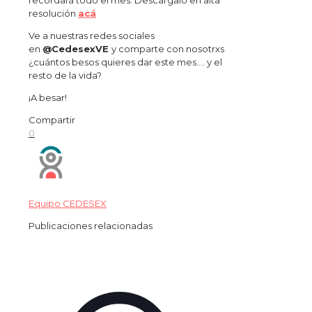
recordará todo el mes. Descárgalo en alta
resolución
acá
Ve a nuestras redes sociales
en
@CedesexVE
y comparte con nosotrxs
¿cuántos besos quieres dar este mes…. y el
resto de la vida?
¡A besar!
Compartir
0
Equipo CEDESEX
Publicaciones relacionadas