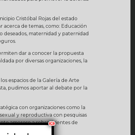
icipio Cristóbal Rojas del estado
gar acerca de temas, como: Educación
no deseados, maternidad y paternidad
eguros.
ermiten dar a conocer la propuesta
ada por diversas organizaciones, la
os espacios de la Galería de Arte
sta, pudimos aportar al debate por la
ratégica con organizaciones como la
 sexual y reproductiva con pesquisas
×
ento amoroso a sobrevivientes de