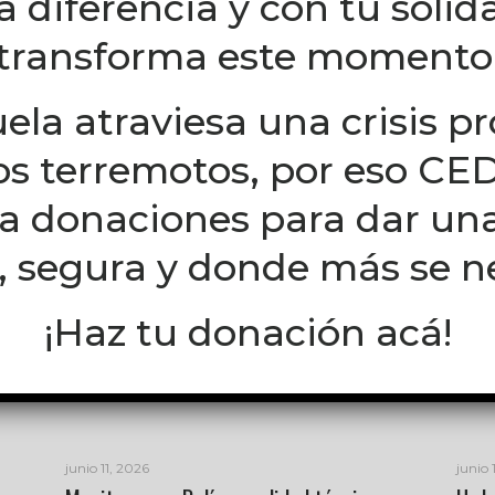
la diferencia y con tu solid
 diversos puntos verdes que se despliegan en todo el paí
transforma este momento
a de ley y abren paso a la gran movilización que se desa
ción Global por el Aborto Legal y Seguro.
ela atraviesa una crisis p
los terremotos, por eso C
za donaciones para dar un
, segura y donde más se n
¡Haz tu donación acá!
junio 11, 2026
junio 