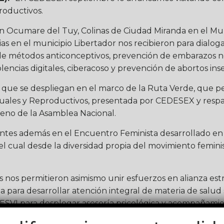
roductivos.
 en Ocumare del Tuy, Colinas de Ciudad Miranda en el Mun
ias en el municipio Libertador nos recibieron para dialo
o de métodos anticonceptivos, prevención de embarazos 
olencias digitales, ciberacoso y prevención de abortos ins
s que se despliegan en el marco de la Ruta Verde, que p
ales y Reproductivos, presentada por CEDESEX y respald
seno de la Asamblea Nacional.
ntes además en el Encuentro Feminista desarrollado en l
el cual desde la diversidad propia del movimiento femini
 nos permitieron asimismo unir esfuerzos en alianza est
para desarrollar atención integral de materia de salud
CESVI para desplegar asesoría psicológica y acompañami