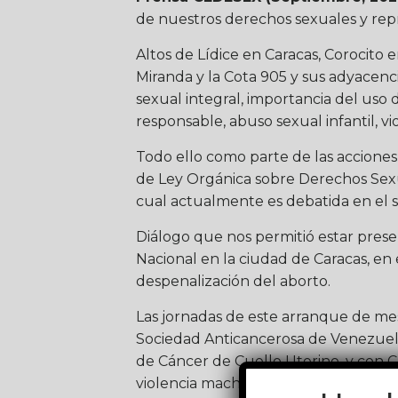
de nuestros derechos sexuales y rep
Altos de Lídice en Caracas, Corocito
Miranda y la Cota 905 y sus adyacenc
sexual integral, importancia del us
responsable, abuso sexual infantil, vi
Todo ello como parte de las accione
de Ley Orgánica sobre Derechos Sexu
cual actualmente es debatida en el 
Diálogo que nos permitió estar prese
Nacional en la ciudad de Caracas, en 
despenalización del aborto.
Las jornadas de este arranque de mes
Sociedad Anticancerosa de Venezuela 
de Cáncer de Cuello Uterino, y con 
violencia machista.