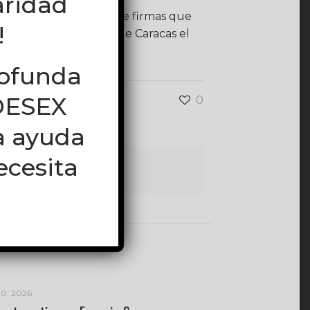
aridad
s para la recolección de firmas que
!
rrollará en la ciudad de Caracas el
rofunda
EDESEX
0
a ayuda
ecesita
10, 2026