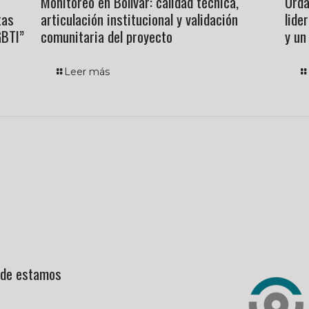
Monitoreo en Bolívar: calidad técnica,
Urda
tas
articulación institucional y validación
lide
GBTI”
comunitaria del proyecto
y un
Leer más
de estamos