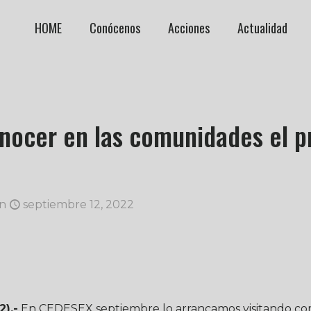
HOME
Conócenos
Acciones
Actualidad
nocer en las comunidades el p
n
septiembre 12, 2022
).-
En CEDESEX septiembre lo arrancamos visitando co