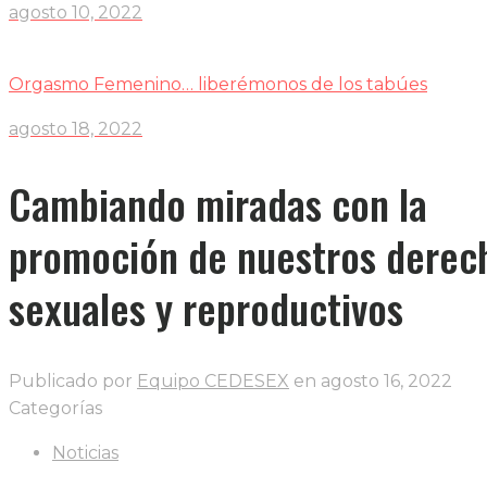
agosto 10, 2022
Orgasmo Femenino… liberémonos de los tabúes
agosto 18, 2022
Cambiando miradas con la
promoción de nuestros derec
sexuales y reproductivos
Publicado por
Equipo CEDESEX
en
agosto 16, 2022
Categorías
Noticias