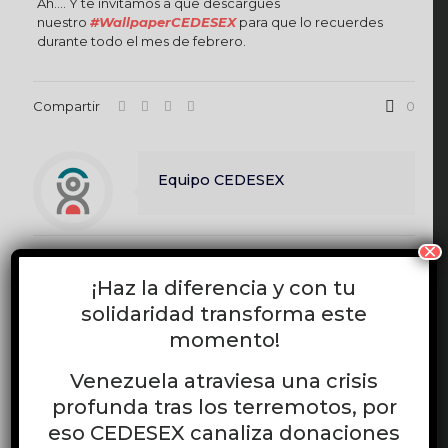
Ah…. Y te invitamos a que descargues
nuestro
#WallpaperCEDESEX
para que lo recuerdes
durante todo el mes de febrero.
Compartir
0
Equipo CEDESEX
×
Publicaciones relacionadas
¡Haz la diferencia y con tu
solidaridad transforma este
junio 17, 2026
momento!
CEDESEX desarrolla el curso virtual gratuito “Liderazgo LGBTI:
Herramientas teórico-prácticas para el activismo LGBTI”
Venezuela atraviesa una crisis
profunda tras los terremotos, por
Leer más
eso CEDESEX canaliza donaciones