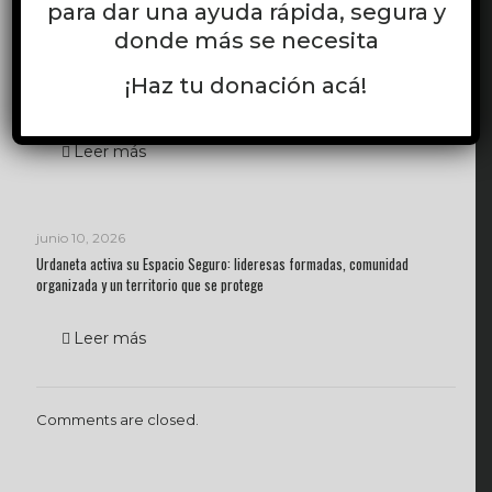
para dar una ayuda rápida, segura y
donde más se necesita
junio 11, 2026
Monitoreo en Bolívar: calidad técnica, articulación institucional y validación
¡Haz tu donación acá!
comunitaria del proyecto
Leer más
junio 10, 2026
Urdaneta activa su Espacio Seguro: lideresas formadas, comunidad
organizada y un territorio que se protege
Leer más
Comments are closed.