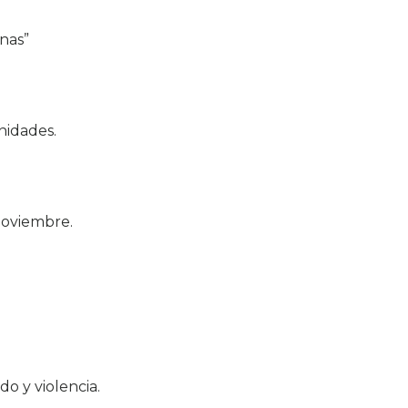
nas”
nidades.
noviembre.
o y violencia.