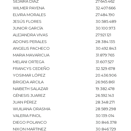
SEJAIRA DÍAZ
27.645.462
WILMER PAYENA
32.407.666
ELVIRA MORALES
27.484.190
JESÚS FLORES
30.585.489
JUNIOR GARCÍA
30.100.973
ALEJANDRA VIVAS
27.921.121
ADONIS PERALES
28.384.135
ANGELIS PACHECO
30.492.843
MARIA MAVARICUA
31.879.765
MELANI ORTEGA
31.607.527
FRANCYS CEDEÑO
32.529.678
YOSIMAR LÓPEZ
20.436.906
BRIGIDA ARCILA
26.965.861
NAIBETH SALAZAR
19.382.478
GÉNESIS JUAREZ
26.592.143
JUAN PÉREZ
28.348.271
WUILIANA ORASMA
28.589.298
VALERIA FINOL
30.139.014
DIEGO POLANCO
30.846.378
NIXON MARTINEZ
30.846.729