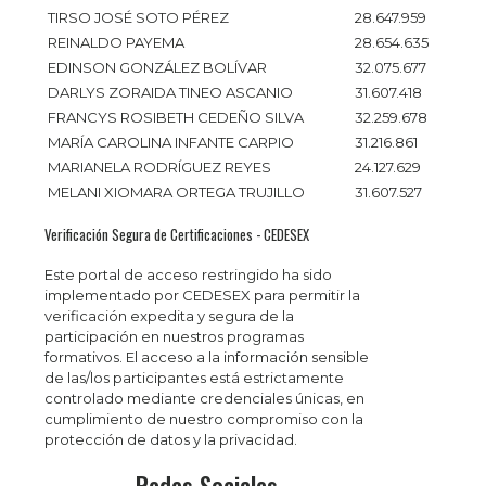
TIRSO JOSÉ SOTO PÉREZ
28.647.959
REINALDO PAYEMA
28.654.635
EDINSON GONZÁLEZ BOLÍVAR
32.075.677
DARLYS ZORAIDA TINEO ASCANIO
31.607.418
FRANCYS ROSIBETH CEDEÑO SILVA
32.259.678
MARÍA CAROLINA INFANTE CARPIO
31.216.861
MARIANELA RODRÍGUEZ REYES
24.127.629
MELANI XIOMARA ORTEGA TRUJILLO
31.607.527
Verificación Segura de Certificaciones - CEDESEX
Este portal de acceso restringido ha sido
implementado por CEDESEX para permitir la
verificación expedita y segura de la
participación en nuestros programas
formativos. El acceso a la información sensible
de las/los participantes está estrictamente
controlado mediante credenciales únicas, en
cumplimiento de nuestro compromiso con la
protección de datos y la privacidad.
Redes Sociales