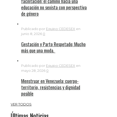
facilitación: el camino hacia una
educación no sexista con perspectiva
de género
Publicado por
Equipo CEDESEX
en
junio 8, 2026
0
Gestación y Parto Respetado: Mucho
más que una moda.
Publicado por
Equipo CEDESEX
en
mayo 28, 2026
0
Menstruar en Venezuela: cuerpo-
territorio, resistencias y dignidad
posible
VER TODOS
Últimas Noticias