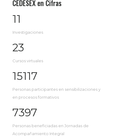
CEDESEX en Cifras
11
Investigaciones
23
Cursos virtuales
15117
Personas participantes en sensibilizaciones y
en procesos formativos
7397
Personas beneficiadas en Jornadas de
Acompañamiento Integral